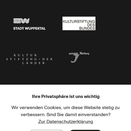
Stadtsparkasse Wuppertal
Kunststiftung NRW
Stadt Wuppertal
Kulturstiftung des Bundes
Kulturstiftung der Länder
Dr. Werner Jackstädt Stiftung
Ihre Privatsphäre ist uns wichtig
Wir verwenden Cookies, um diese Website stetig zu
Haus der Kulturen der Welt
Goethe-Institut
verbessern. Sind Sie damit einverstanden?
Zur Datenschutzerklärung