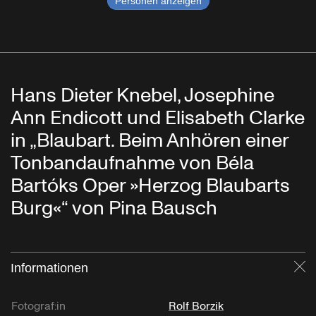
Personen anzeigen
Hans Dieter Knebel, Josephine
Ann Endicott und Elisabeth Clarke
in „Blaubart. Beim Anhören einer
Tonbandaufnahme von Béla
Bartóks Oper »Herzog Blaubarts
Burg«“ von Pina Bausch
Informationen
Sc
Fotograf:in
Rolf Borzik