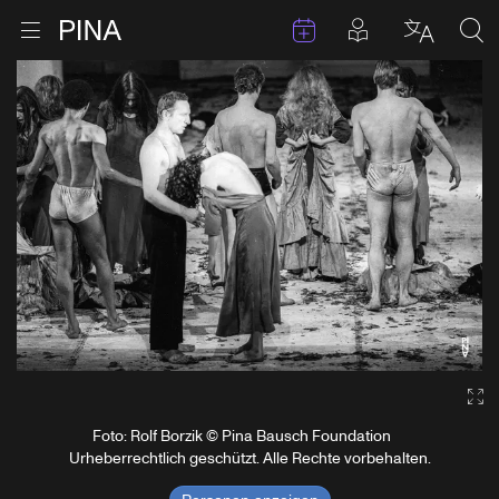
Termine
Beiträge in 
Zur Startseite
Menu öffnen
Sprache 
Suc
Zum Inhalt springen
Ga
Foto: Rolf Borzik © Pina Bausch Foundation
Urheberrechtlich geschützt. Alle Rechte vorbehalten.