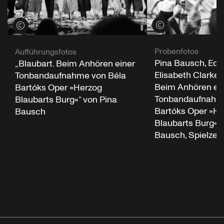
Credits öffnen
Credits öffnen
Probenfotos
Aufführungsfotos
Pina Bausch, Ed K
„Blaubart. Beim Anhören einer
Elisabeth Clarke i
Tonbandaufnahme von Béla
Beim Anhören ei
Bartóks Oper »Herzog
Tonbandaufnahme
Blaubarts Burg«“ von Pina
Bartóks Oper »He
Bausch
Blaubarts Burg«“ 
Bausch, Spielzeit