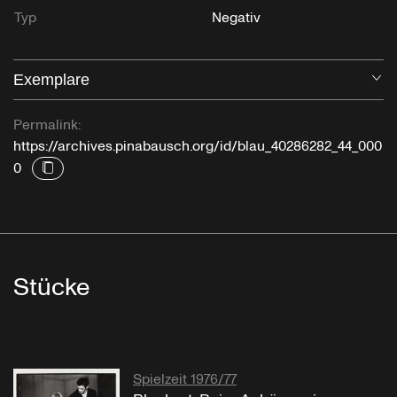
Typ
Negativ
Exemplare
Öf
Permalink:
https://archives.pinabausch.org/id/blau_40286282_44_000
0
Stücke
Spielzeit 1976/77