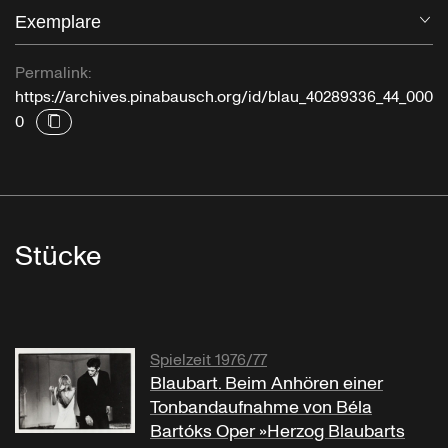
Exemplare
Öf
Permalink:
https://archives.pinabausch.org/id/blau_40289336_44_000
0
Stücke
Spielzeit 1976/77
Blaubart. Beim Anhören einer
Tonbandaufnahme von Béla
Bartóks Oper »Herzog Blaubarts