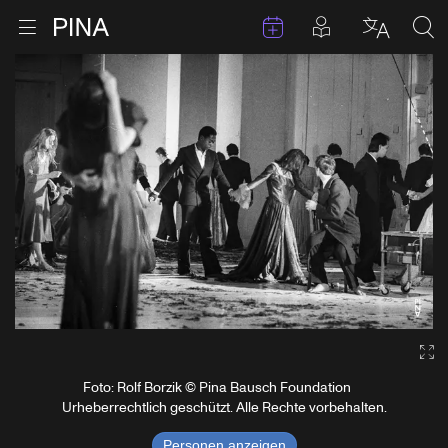
Termine
Beiträge in 
Zur Startseite
Menu öffnen
Sprache 
Suc
Zum Inhalt springen
Ga
Foto: Rolf Borzik © Pina Bausch Foundation
Urheberrechtlich geschützt. Alle Rechte vorbehalten.
Personen anzeigen