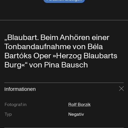
„Blaubart. Beim Anhören einer
Tonbandaufnahme von Béla
Bartóks Oper »Herzog Blaubarts
Burg«“ von Pina Bausch
Informationen
Sc
Fotograf:in
Rolf Borzik
Typ
Negativ