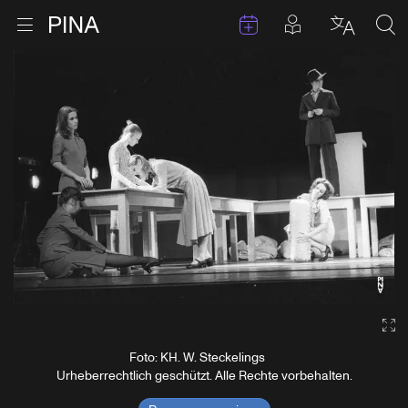
Termine
Beiträge in 
Zur Startseite
Menu öffnen
Sprache 
Suc
Zum Inhalt springen
Ga
Foto: KH. W. Steckelings
Urheberrechtlich geschützt. Alle Rechte vorbehalten.