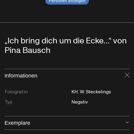
Personen anzeigen
„Ich bring dich um die Ecke…“ von
Pina Bausch
Informationen
Sc
Fotograf:in
KH. W. Steckelings
Typ
Negativ
Exemplare
Öf