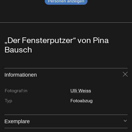
Personen anzeigen
„Der Fensterputzer“ von Pina
Bausch
Informationen
Sc
Fotograf:in
Ulli Weiss
Typ
Fotoabzug
Exemplare
Öf