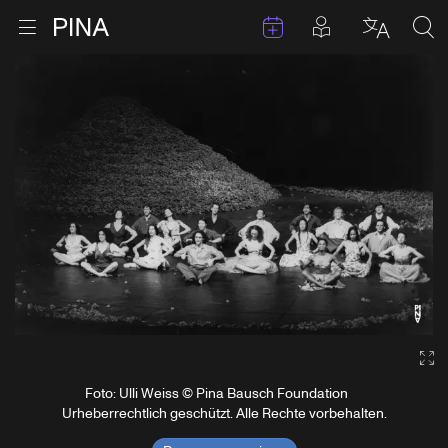
Termine
Beiträge in 
Zur Startseite
Menu öffnen
Sprache 
Suc
Zum Inhalt springen
Ga
Foto: Ulli Weiss © Pina Bausch Foundation
Urheberrechtlich geschützt. Alle Rechte vorbehalten.