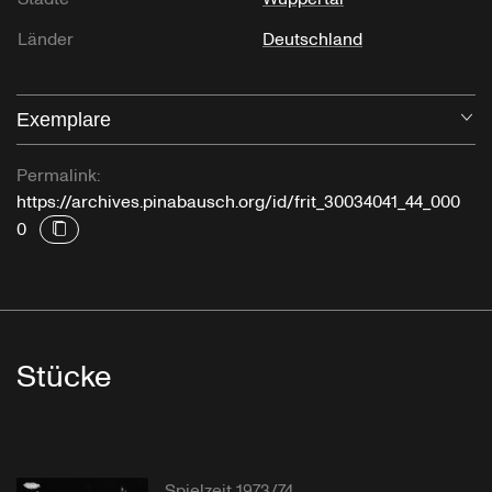
Länder
Deutschland
Exemplare
Öf
Permalink:
https://archives.pinabausch.org/id/frit_30034041_44_000
0
Stücke
Spielzeit 1973/74