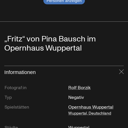
Personen anzeigen
„Fritz“ von Pina Bausch im
Opernhaus Wuppertal
Informationen
Sc
Fotograf:in
Rolf Borzik
Typ
Negativ
Spielstätten
Opernhaus Wuppertal
Wuppertal, Deutschland
Städte
Wuppertal