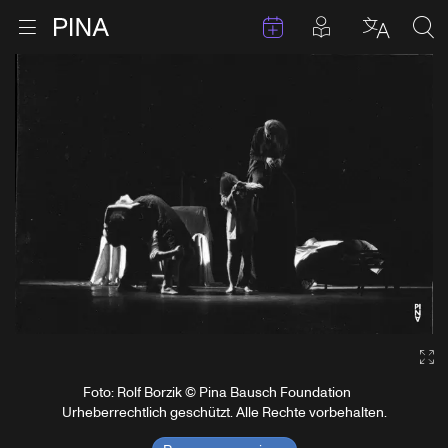
Termine
Beiträge in 
Zur Startseite
Menu öffnen
Sprache 
Suc
Zum Inhalt springen
Ga
Foto: Rolf Borzik © Pina Bausch Foundation
Urheberrechtlich geschützt. Alle Rechte vorbehalten.