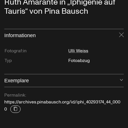
Ruth Amarante in „Iphigenie auf
Tauris“ von Pina Bausch
Informationen
Sc
Fotograf:in
Ulli Weiss
Typ
Fotoabzug
Exemplare
Öf
Permalink:
https://archives.pinabausch.org/id/iphi_40293174_44_000
0