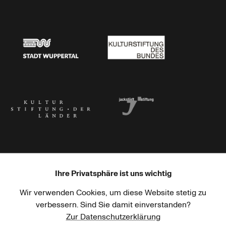
Stadtsparkasse Wuppertal
Kunststiftung NRW
Stadt Wuppertal
Kulturstiftung des Bundes
Kulturstiftung der Länder
Dr. Werner Jackstädt Stiftung
Ihre Privatsphäre ist uns wichtig
Wir verwenden Cookies, um diese Website stetig zu
Haus der Kulturen der Welt
Goethe-Institut
verbessern. Sind Sie damit einverstanden?
Zur Datenschutzerklärung