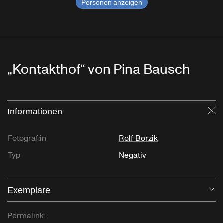
Personen anzeigen
„Kontakthof“ von Pina Bausch
Informationen
Sc
Fotograf:in
Rolf Borzik
Typ
Negativ
Exemplare
Öf
Permalink: