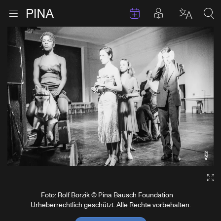
Termine
Beiträge in 
Zur Startseite
Menu öffnen
Sprache 
Suc
Zum Inhalt springen
Ga
Foto: Rolf Borzik © Pina Bausch Foundation
Urheberrechtlich geschützt. Alle Rechte vorbehalten.