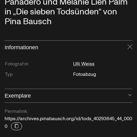
Panadero und Melanie Lien Palm
in „Die sieben Todsünden“ von
Pina Bausch
Informationen
Sc
Fotograf:in
Ulli Weiss
Typ
Fotoabzug
Exemplare
Öf
Permalink:
https://archives.pinabausch.org/id/tods_40293645_44_000
0