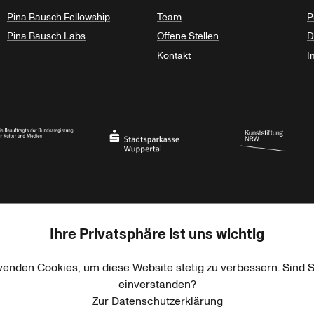
Pina Bausch Fellowship
Team
P
Pina Bausch Labs
Offene Stellen
D
Kontakt
I
haft des Landes Nordrhein-Westfalen
eauftragte der Bundesregierung für Kultur und Medien
Stadtsparkasse Wuppertal
Kunststiftung NRW
Ihre Privatsphäre ist uns wichtig
rner Jackstädt Stiftung
Haus der Kulturen der Welt
Goethe-Institut
wenden Cookies, um diese Website stetig zu verbessern. Sind S
einverstanden?
Zur Datenschutzerklärung