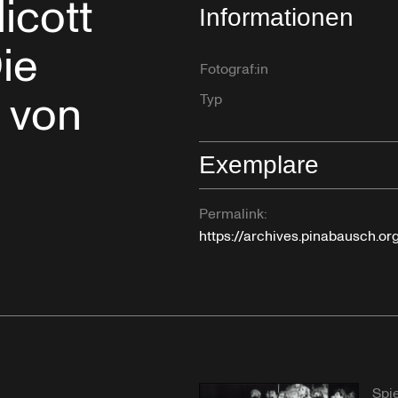
icott
Informationen
ie
Fotograf:in
 von
Typ
Exemplare
Permalink:
https://archives.pinabausch.o
Spie