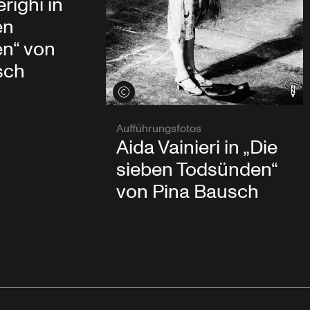
righi in
en
n“ von
sch
Credits öffnen
Aufführungsfotos
Aida Vainieri in „Die
sieben Todsünden“
von Pina Bausch