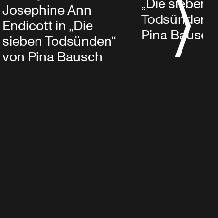
„Die sieben
Josephine Ann
Todsünden“ 
Endicott in „Die
Pina Bausch
sieben Todsünden“
von Pina Bausch