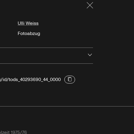
Schließen
Ulli Weiss
Fotoabzug
Öffnen
rg/id/tods_40293690_44_0000
lzeit 1975/76