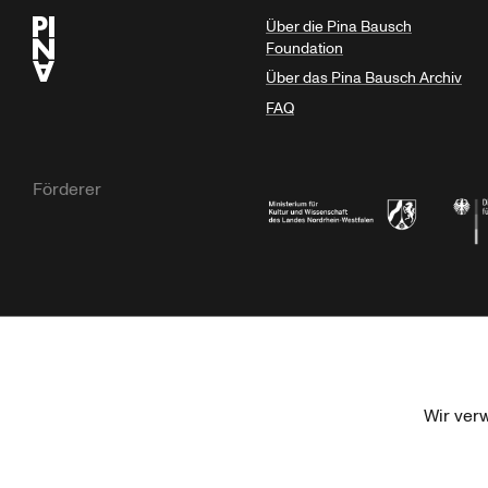
Über die Pina Bausch
Foundation
Über das Pina Bausch Archiv
FAQ
Förderer
Ministerium für Kultur und Wissensc
Die B
Kulturstiftung der Länder
Dr. We
Wir ver