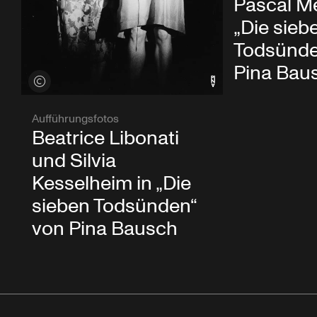
Pascal Me
„Die sieb
Todsünde
Pina Bau
Credits öffnen
Aufführungsfotos
Beatrice Libonati
und Silvia
Kesselheim in „Die
sieben Todsünden“
von Pina Bausch