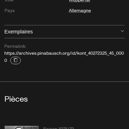
Ville
Wuppertal
Pays
Allemagne
Exemplaires
Ou
Permalink:
https://archives.pinabausch.org/id/kont_40272325_45_000
0
Pièces