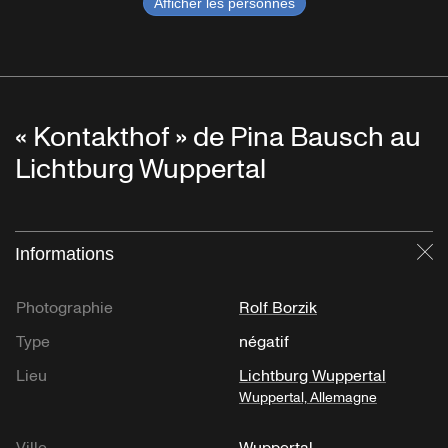
Afficher les personnes
« Kontakthof » de Pina Bausch au
Lichtburg Wuppertal
Informations
Fe
Photographie
Rolf Borzik
Type
négatif
Lieu
Lichtburg Wuppertal
Wuppertal, Allemagne