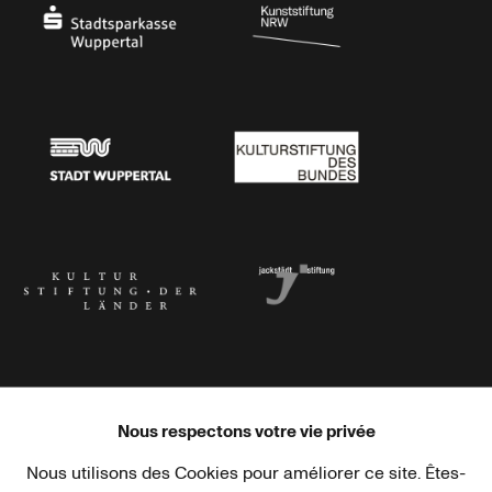
Stadtsparkasse Wuppertal
Kunststiftung NRW
Stadt Wuppertal
Kulturstiftung des Bundes
Kulturstiftung der Länder
Dr. Werner Jackstädt Stiftung
Nous respectons votre vie privée
Nous utilisons des Cookies pour améliorer ce site. Êtes-
Haus der Kulturen der Welt
Goethe-Institut