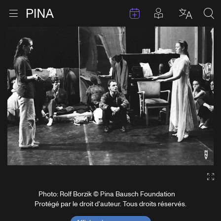
Évenements
Articles en 
Retour à la page d'accueil
Ouvrir le menu
Choisir 
Sea
Aller au contenu
Ga
Photo: Rolf Borzik © Pina Bausch Foundation
Protégé par le droit d'auteur. Tous droits réservés.