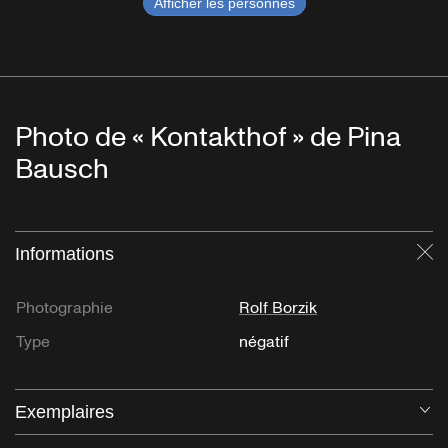
Afficher les personnes
Photo de « Kontakthof » de Pina
Bausch
Informations
Fe
Photographie
Rolf Borzik
Type
négatif
Exemplaires
Ou