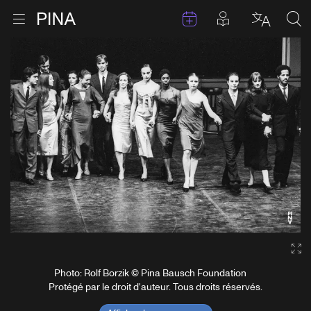
Évenements
Articles en 
Retour à la page d'accueil
Ouvrir le menu
Choisir 
Sea
Aller au contenu
Ga
Photo: Rolf Borzik © Pina Bausch Foundation
Protégé par le droit d'auteur. Tous droits réservés.