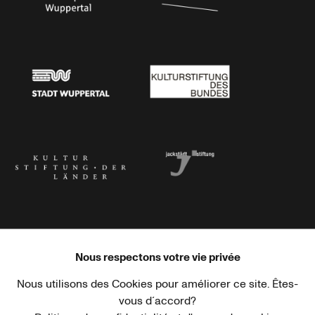
Stadtsparkasse Wuppertal
Kunststiftung NRW
Stadt Wuppertal
Kulturstiftung des Bundes
Kulturstiftung der Länder
Dr. Werner Jackstädt Stiftung
Nous respectons votre vie privée
Nous utilisons des Cookies pour améliorer ce site. Êtes-
Haus der Kulturen der Welt
Goethe-Institut
vous d´accord?