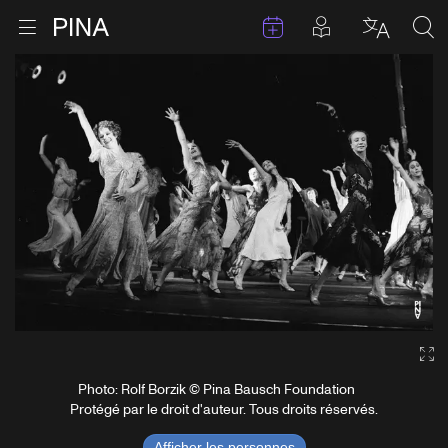
Évenements
Articles en 
Retour à la page d'accueil
Ouvrir le menu
Choisir 
Sea
Aller au contenu
Ga
Photo: Rolf Borzik © Pina Bausch Foundation
Protégé par le droit d'auteur. Tous droits réservés.
Afficher les personnes