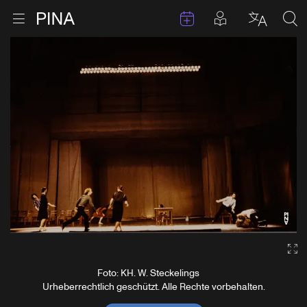
Termine
Beiträge in 
Zur Startseite
Menu öffnen
Sprache 
Suc
Zum Inhalt springen
Ga
Foto: KH. W. Steckelings
Urheberrechtlich geschützt. Alle Rechte vorbehalten.