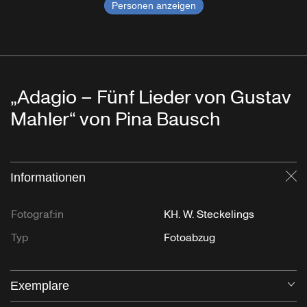
Personen anzeigen
„Adagio – Fünf Lieder von Gustav
Mahler“ von Pina Bausch
Informationen
Sc
Fotograf:in
KH. W. Steckelings
Typ
Fotoabzug
Exemplare
Öf