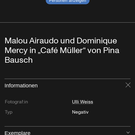
Personen anzeigen
Malou Airaudo und Dominique
Mercy in „Café Müller“ von Pina
Bausch
Informationen
Sc
Fotograf:in
Ulli Weiss
Typ
Negativ
Exemplare
Öf