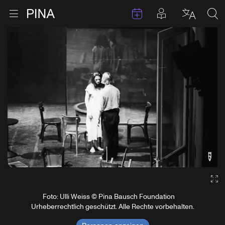
Termine
Beiträge in 
Zur Startseite
Menu öffnen
Sprache 
Suc
Zum Inhalt springen
Ga
Foto: Ulli Weiss © Pina Bausch Foundation
Urheberrechtlich geschützt. Alle Rechte vorbehalten.