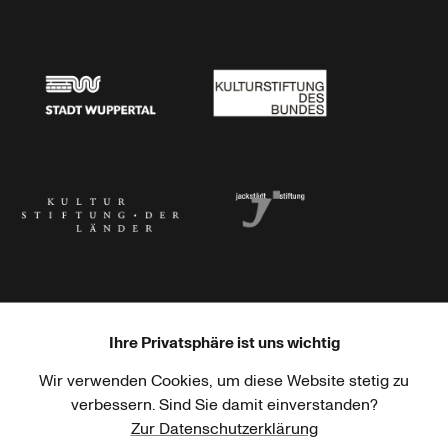
Stadtsparkasse Wuppertal
Kunststiftung NRW
Stadt Wuppertal
Kulturstiftung des Bundes
Kulturstiftung der Länder
Dr. Werner Jackstädt Stiftung
Ihre Privatsphäre ist uns wichtig
Wir verwenden Cookies, um diese Website stetig zu
Haus der Kulturen der Welt
Goethe-Institut
verbessern. Sind Sie damit einverstanden?
Zur Datenschutzerklärung