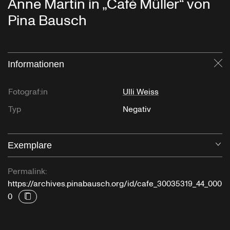
Anne Martin in „Café Müller“ von
Pina Bausch
Informationen
Sc
Fotograf:in
Ulli Weiss
Typ
Negativ
Exemplare
Öf
Permalink:
https://archives.pinabausch.org/id/cafe_30035319_44_000
0