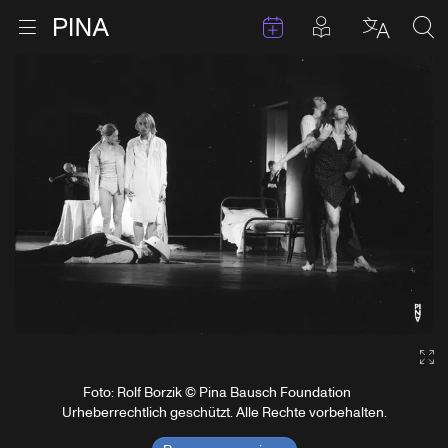
Termine
Beiträge in 
Zur Startseite
Menu öffnen
Sprache 
Suc
Zum Inhalt springen
Ga
Foto: Rolf Borzik © Pina Bausch Foundation
Urheberrechtlich geschützt. Alle Rechte vorbehalten.