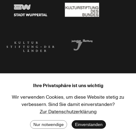
Stadt Wuppertal
Kulturstiftung des Bundes
Kulturstiftung der Länder
Dr. Werner Jackstädt Stiftung
Ihre Privatsphäre ist uns wichtig
Wir verwenden Cookies, um diese Website stetig zu
Haus der Kulturen der Welt
Goethe-Institut
verbessern. Sind Sie damit einverstanden?
Zur Datenschutzerklärung
Nur notwendige
Einverstanden