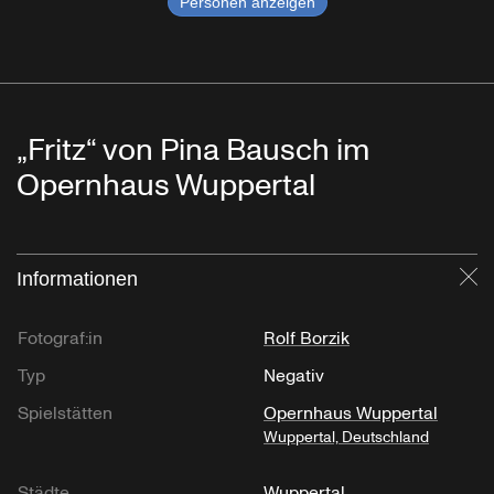
Personen anzeigen
„Fritz“ von Pina Bausch im
Opernhaus Wuppertal
Informationen
Sc
Fotograf:in
Rolf Borzik
Typ
Negativ
Spielstätten
Opernhaus Wuppertal
Wuppertal, Deutschland
Städte
Wuppertal