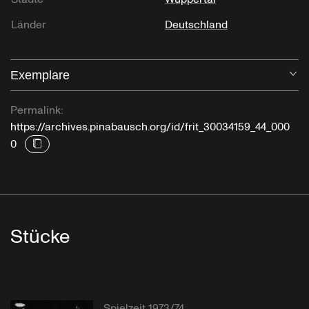
Länder
Deutschland
Exemplare
Öf
Permalink:
https://archives.pinabausch.org/id/frit_30034159_44_000
0
Stücke
Spielzeit 1973/74