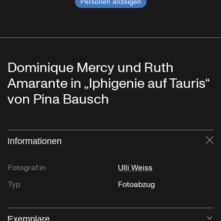
Personen anzeigen
Dominique Mercy und Ruth
Amarante in „Iphigenie auf Tauris“
von Pina Bausch
Informationen
Sc
Fotograf:in
Ulli Weiss
Typ
Fotoabzug
Exemplare
Öf