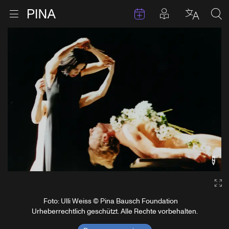
Termine
Beiträge in 
Zur Startseite
Menu öffnen
Sprache 
Suc
Zum Inhalt springen
Ga
Foto: Ulli Weiss © Pina Bausch Foundation
Urheberrechtlich geschützt. Alle Rechte vorbehalten.