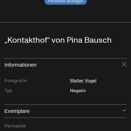
Personen anzeigen
„Kontakthof“ von Pina Bausch
Informationen
Sc
Fotograf:in
Walter Vogel
Typ
Negativ
Exemplare
Öf
Permalink: