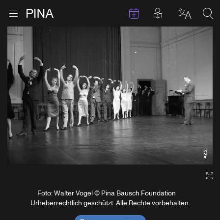
Termine
Beiträge in 
Zur Startseite
Menu öffnen
Sprache 
Suc
Zum Inhalt springen
Ga
Foto: Walter Vogel © Pina Bausch Foundation
Urheberrechtlich geschützt. Alle Rechte vorbehalten.