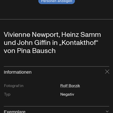
Personen anzeigen
Vivienne Newport, Heinz Samm
und John Giffin in „Kontakthof“
von Pina Bausch
Informationen
Sc
Fotograf:in
Rolf Borzik
Typ
Negativ
Exemplare
Öf