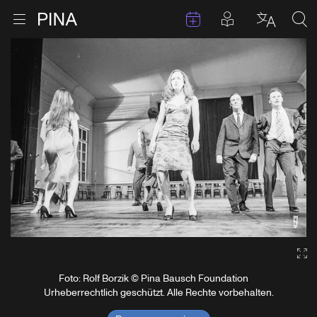
Termine
Beiträge in 
Zur Startseite
Menu öffnen
Sprache 
Suc
Zum Inhalt springen
Ga
Foto: Rolf Borzik © Pina Bausch Foundation
Urheberrechtlich geschützt. Alle Rechte vorbehalten.