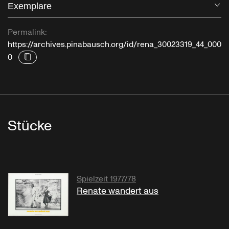
Exemplare
Öf
Permalink:
https://archives.pinabausch.org/id/rena_30023319_44_000
0
Stücke
Spielzeit 1977/78
Renate wandert aus