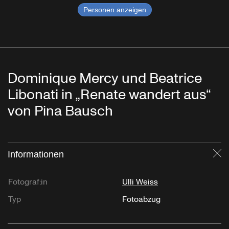
Personen anzeigen
Dominique Mercy und Beatrice
Libonati in „Renate wandert aus“
von Pina Bausch
Informationen
Sc
Fotograf:in
Ulli Weiss
Typ
Fotoabzug