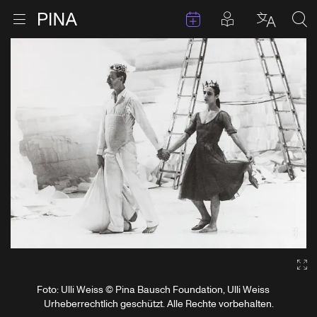
Termine
Beiträge in 
Zur Startseite
Menu öffnen
Sprache 
Suc
Zum Inhalt springen
Ga
Foto: Ulli Weiss © Pina Bausch Foundation, Ulli Weiss
Urheberrechtlich geschützt. Alle Rechte vorbehalten.