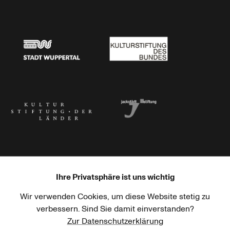
Stadtsparkasse Wuppertal
Kunststiftung NRW
Stadt Wuppertal
Kulturstiftung des Bundes
Kulturstiftung der Länder
Dr. Werner Jackstädt Stiftung
Ihre Privatsphäre ist uns wichtig
Wir verwenden Cookies, um diese Website stetig zu
Haus der Kulturen der Welt
Goethe-Institut
verbessern. Sind Sie damit einverstanden?
Zur Datenschutzerklärung