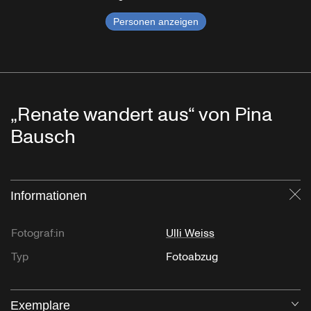
Personen anzeigen
„Renate wandert aus“ von Pina
Bausch
Informationen
Sc
Fotograf:in
Ulli Weiss
Typ
Fotoabzug
Exemplare
Öf