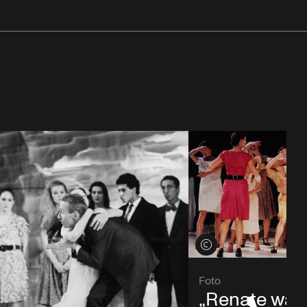
Credits öffnen
Foto
„Renate wan