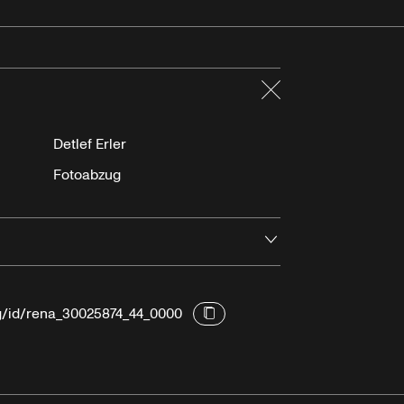
Schließen
Detlef Erler
Fotoabzug
Öffnen
rg/id/rena_30025874_44_0000