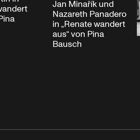
Jan Minařík und
wandert
Nazareth Panadero
Pina
in „Renate wandert
aus“ von Pina
Bausch