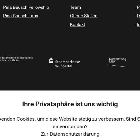
Pina Bausch Fellowship
Team
P
Pina Bausch Labs
Offene Stellen
D
Kontakt
I
haft des Landes Nordrhein-Westfalen
eauftragte der Bundesregierung für Kultur und Medien
Stadtsparkasse Wuppertal
Kunststiftung NRW
Ihre Privatsphäre ist uns wichtig
rner Jackstädt Stiftung
Haus der Kulturen der Welt
Goethe-Institut
wenden Cookies, um diese Website stetig zu verbessern. Sind S
einverstanden?
Zur Datenschutzerklärung