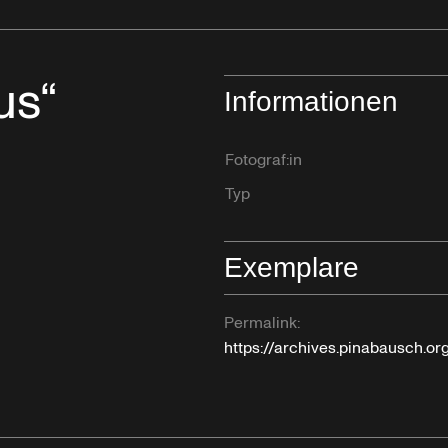
us“
Informationen
Fotograf:in
Typ
Exemplare
Permalink:
https://archives.pinabausch.o