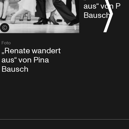
aus“ von Pin
Bausch
Credits öffnen
Foto
„Renate wandert
aus“ von Pina
Bausch