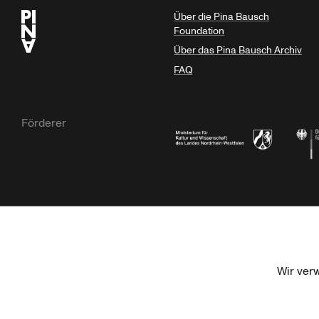
Über die Pina Bausch
Foundation
Über das Pina Bausch Archiv
FAQ
Förderer
Ministerium für Kultur und Wissensc
Die B
Kulturstiftung der Länder
Dr. We
Wir ver