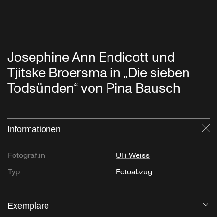
Josephine Ann Endicott und
Tjitske Broersma in „Die sieben
Todsünden“ von Pina Bausch
Informationen
Sc
Fotograf:in
Ulli Weiss
Typ
Fotoabzug
Exemplare
Öf