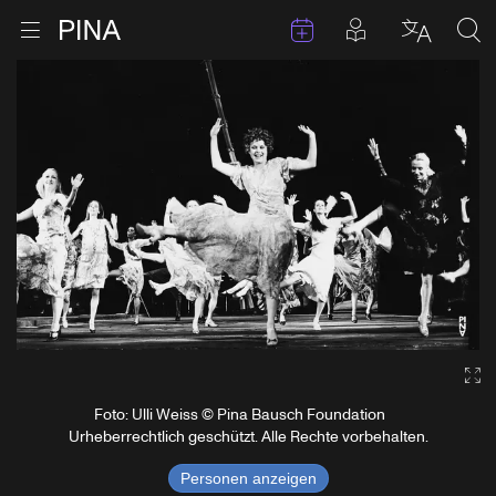
Termine
Beiträge in 
Zur Startseite
Menu öffnen
Sprache 
Suc
Zum Inhalt springen
Ga
Foto: Ulli Weiss © Pina Bausch Foundation
Urheberrechtlich geschützt. Alle Rechte vorbehalten.
Personen anzeigen