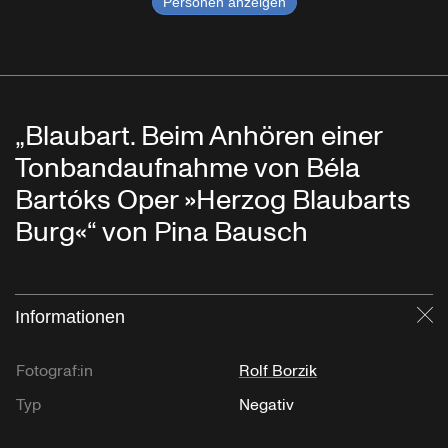
Personen anzeigen
„Blaubart. Beim Anhören einer
Tonbandaufnahme von Béla
Bartóks Oper »Herzog Blaubarts
Burg«“ von Pina Bausch
Informationen
Sc
Fotograf:in
Rolf Borzik
Typ
Negativ