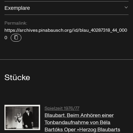
Exemplare
Öf
Permalink:
https://archives.pinabausch.org/id/blau_40287318_44_000
0
Stücke
Spielzeit 1976/77
Blaubart. Beim Anhören einer
Tonbandaufnahme von Béla
Bartóks Oper »Herzog Blaubarts