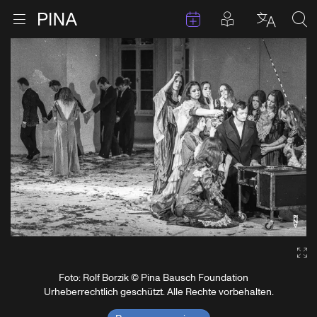
Termine
Beiträge in 
Zur Startseite
Menu öffnen
Sprache 
Suc
Zum Inhalt springen
Ga
Foto: Rolf Borzik © Pina Bausch Foundation
Urheberrechtlich geschützt. Alle Rechte vorbehalten.