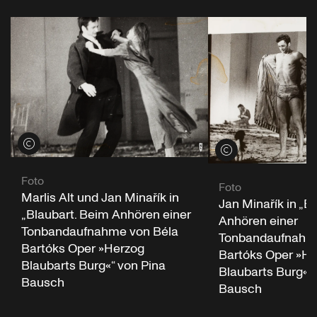
Credits öffnen
Credits öffnen
Foto
Foto
Marlis Alt und Jan Minařík in
Jan Minařík in „B
„Blaubart. Beim Anhören einer
Anhören einer
Tonbandaufnahme von Béla
Tonbandaufnahme
Bartóks Oper »Herzog
Bartóks Oper »He
Blaubarts Burg«“ von Pina
Blaubarts Burg«“ 
Bausch
Bausch