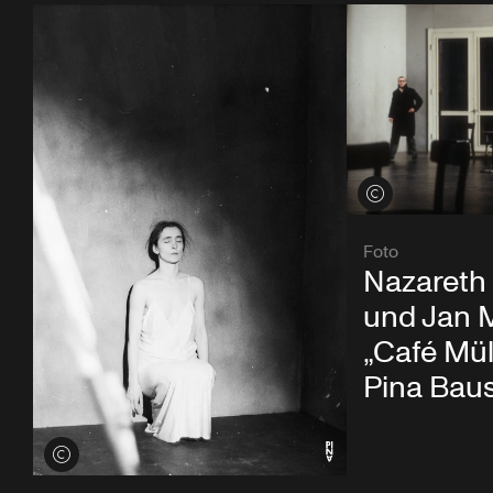
Credits öffnen
Foto
Nazareth
und Jan M
„Café Mül
Pina Bau
Credits öffnen