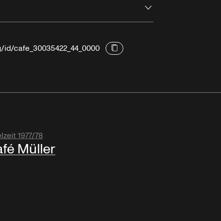
Öffnen
rg/id/cafe_30035422_44_0000
lzeit 1977/78
fé Müller