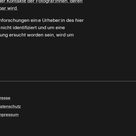
der Kontakte der Fotograf:innen, deren
bar wird.
hforschungen ein:e Urheber:in des hier
icht identifiziert und um eine
ung ersucht worden sein, wird um
resse
atenschutz
mpressum