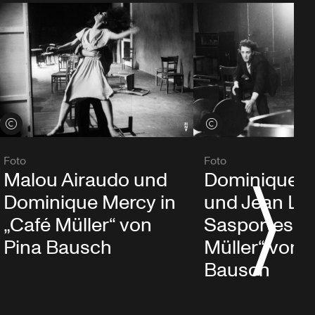
Credits öffnen
Credits öffnen
Foto
Foto
Malou Airaudo und
Dominique 
Dominique Mercy in
und Jean La
„Café Müller“ von
Sasportes in
Pina Bausch
Müller“ von 
Bausch