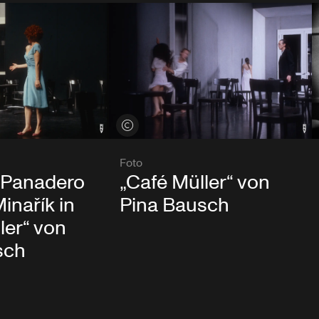
Credits öffnen
Foto
 Panadero
„Café Müller“ von
inařík in
Pina Bausch
ler“ von
sch