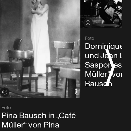
Credits öffnen
Foto
Dominique 
und Jean La
Sasportes in
Müller“ von 
Bausch
Credits öffnen
Foto
Pina Bausch in „Café
Müller“ von Pina