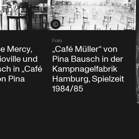
Credits öffnen
Foto
e Mercy,
„Café Müller“ von
ioville und
Pina Bausch in der
ch in „Café
Kampnagelfabrik
on Pina
Hamburg, Spielzeit
1984/85