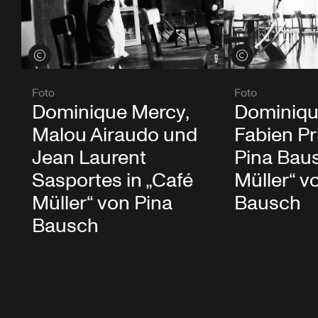
Credits öffnen
Credits öffnen
Foto
Foto
Dominique Mercy,
Dominiqu
Malou Airaudo und
Fabien Pr
Jean Laurent
Pina Baus
Sasportes in „Café
Müller“ v
Müller“ von Pina
Bausch
Bausch