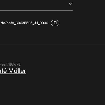
Öffnen
rg/id/cafe_30035505_44_0000
lzeit 1977/78
fé Müller