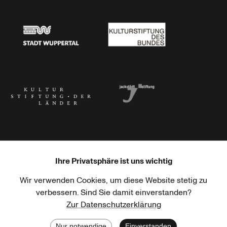
Stadtsparkasse Wuppertal
Kunststiftung NRW
Stadt Wuppertal
Kulturstiftung des Bundes
Kulturstiftung der Länder
Dr. Werner Jackstädt Stiftung
Ihre Privatsphäre ist uns wichtig
Wir verwenden Cookies, um diese Website stetig zu
Haus der Kulturen der Welt
Goethe-Institut
verbessern. Sind Sie damit einverstanden?
Zur Datenschutzerklärung
Nur notwendige
Einverstanden