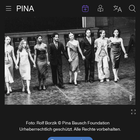
Termine
Beiträge in 
Zur Startseite
Menu öffnen
Sprache 
Suc
Zum Inhalt springen
Ga
Foto: Rolf Borzik © Pina Bausch Foundation
Urheberrechtlich geschützt. Alle Rechte vorbehalten.