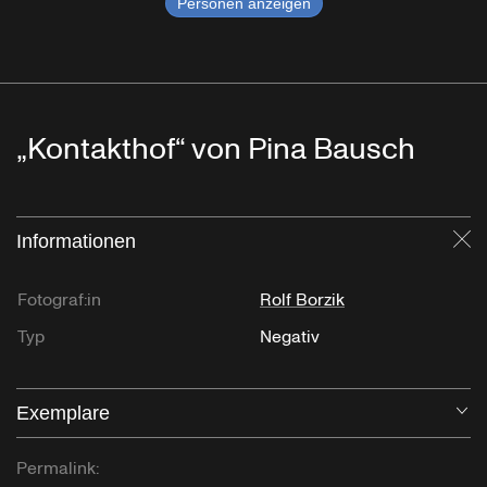
Personen anzeigen
„Kontakthof“ von Pina Bausch
Informationen
Sc
Fotograf:in
Rolf Borzik
Typ
Negativ
Exemplare
Öf
Permalink: