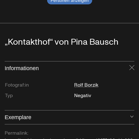
Personen anzeigen
„Kontakthof“ von Pina Bausch
Informationen
Sc
Fotograf:in
Rolf Borzik
Typ
Negativ
Exemplare
Öf
Permalink: