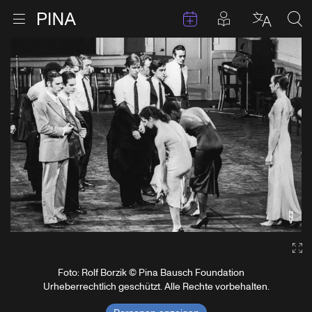
Termine
Beiträge in 
Zur Startseite
Menu öffnen
Sprache 
Suc
Zum Inhalt springen
Ga
Foto: Rolf Borzik © Pina Bausch Foundation
Urheberrechtlich geschützt. Alle Rechte vorbehalten.