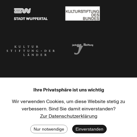
Stadt Wuppertal
Kulturstiftung des Bundes
Kulturstiftung der Länder
Dr. Werner Jackstädt Stiftung
Ihre Privatsphäre ist uns wichtig
Wir verwenden Cookies, um diese Website stetig zu
Haus der Kulturen der Welt
Goethe-Institut
verbessern. Sind Sie damit einverstanden?
Zur Datenschutzerklärung
Nur notwendige
Einverstanden