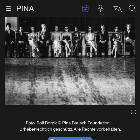
Termine
Beiträge in 
Zur Startseite
Menu öffnen
Sprache 
Suc
Zum Inhalt springen
Ga
Foto: Rolf Borzik © Pina Bausch Foundation
Urheberrechtlich geschützt. Alle Rechte vorbehalten.