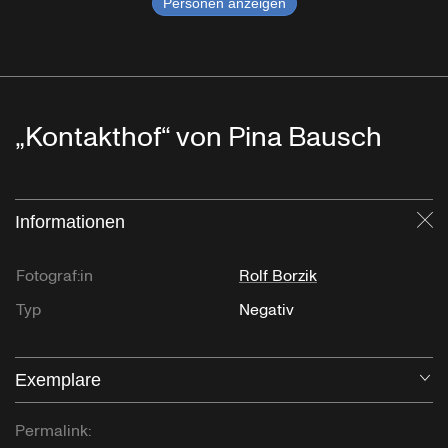
Personen anzeigen
„Kontakthof“ von Pina Bausch
Informationen
Sc
Fotograf:in
Rolf Borzik
Typ
Negativ
Exemplare
Öf
Permalink: