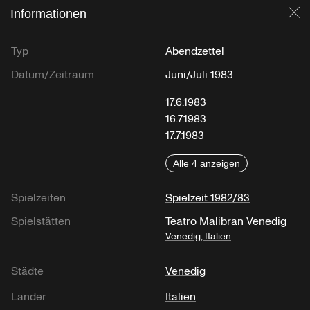
Informationen
Sc
Typ
Abendzettel
Datum/Zeitraum
Juni/Juli 1983
17.6.1983
16.7.1983
17.7.1983
Alle 4 anzeigen
Spielzeiten
Spielzeit 1982/83
Spielstätten
Teatro Malibran Venedig
Venedig, Italien
Städte
Venedig
Länder
Italien