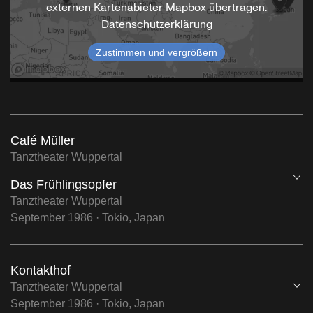
externen Kartenabieter Mapbox übertragen.
Datenschutzerklärung
Zustimmen und vergrößern
Café Müller
Tanztheater Wuppertal
Öf
Das Frühlingsopfer
Tanztheater Wuppertal
September 1986 · Tokio, Japan
Kontakthof
Öf
Tanztheater Wuppertal
September 1986 · Tokio, Japan