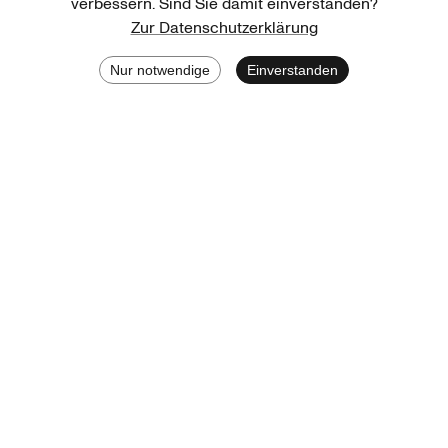
verbessern. Sind Sie damit einverstanden?
Andersen, Jakob Haahr
Zur Datenschutzerklärung
Tanz
Nur notwendige
Einverstanden
Bausch, Pina
Tanz
Benati, Anne Marie
Tanz
Alle 58 anzeigen